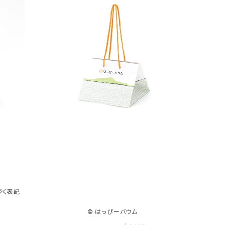
紙手提げ袋(小)
¥100
づく表記
© はっぴーバウム